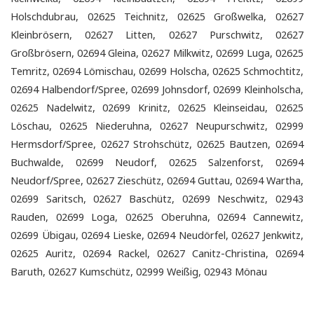
Holschdubrau, 02625 Teichnitz, 02625 Großwelka, 02627
Kleinbrösern, 02627 Litten, 02627 Purschwitz, 02627
Großbrösern, 02694 Gleina, 02627 Milkwitz, 02699 Luga, 02625
Temritz, 02694 Lömischau, 02699 Holscha, 02625 Schmochtitz,
02694 Halbendorf/Spree, 02699 Johnsdorf, 02699 Kleinholscha,
02625 Nadelwitz, 02699 Krinitz, 02625 Kleinseidau, 02625
Löschau, 02625 Niederuhna, 02627 Neupurschwitz, 02999
Hermsdorf/Spree, 02627 Strohschütz, 02625 Bautzen, 02694
Buchwalde, 02699 Neudorf, 02625 Salzenforst, 02694
Neudorf/Spree, 02627 Zieschütz, 02694 Guttau, 02694 Wartha,
02699 Saritsch, 02627 Baschütz, 02699 Neschwitz, 02943
Rauden, 02699 Loga, 02625 Oberuhna, 02694 Cannewitz,
02699 Übigau, 02694 Lieske, 02694 Neudörfel, 02627 Jenkwitz,
02625 Auritz, 02694 Rackel, 02627 Canitz-Christina, 02694
Baruth, 02627 Kumschütz, 02999 Weißig, 02943 Mönau