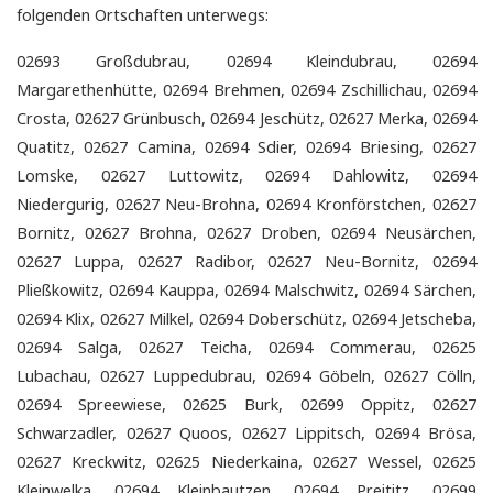
folgenden Ortschaften unterwegs:
02693 Großdubrau, 02694 Kleindubrau, 02694
Margarethenhütte, 02694 Brehmen, 02694 Zschillichau, 02694
Crosta, 02627 Grünbusch, 02694 Jeschütz, 02627 Merka, 02694
Quatitz, 02627 Camina, 02694 Sdier, 02694 Briesing, 02627
Lomske, 02627 Luttowitz, 02694 Dahlowitz, 02694
Niedergurig, 02627 Neu-Brohna, 02694 Kronförstchen, 02627
Bornitz, 02627 Brohna, 02627 Droben, 02694 Neusärchen,
02627 Luppa, 02627 Radibor, 02627 Neu-Bornitz, 02694
Pließkowitz, 02694 Kauppa, 02694 Malschwitz, 02694 Särchen,
02694 Klix, 02627 Milkel, 02694 Doberschütz, 02694 Jetscheba,
02694 Salga, 02627 Teicha, 02694 Commerau, 02625
Lubachau, 02627 Luppedubrau, 02694 Göbeln, 02627 Cölln,
02694 Spreewiese, 02625 Burk, 02699 Oppitz, 02627
Schwarzadler, 02627 Quoos, 02627 Lippitsch, 02694 Brösa,
02627 Kreckwitz, 02625 Niederkaina, 02627 Wessel, 02625
Kleinwelka, 02694 Kleinbautzen, 02694 Preititz, 02699